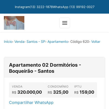
Instagram
(13) 3222-1878
WhatsApp (13) 99192-0027
Abrir
menu
Início
Venda
Santos - SP
Apartamento
Código 620
Voltar
Apartamento 02 Dormitórios -
Boqueirão - Santos
VENDA
CONDOMÍNIO
IPTU
320.000,00
325,00
159,00
R$
R$
R$
Compartilhar WhatsApp