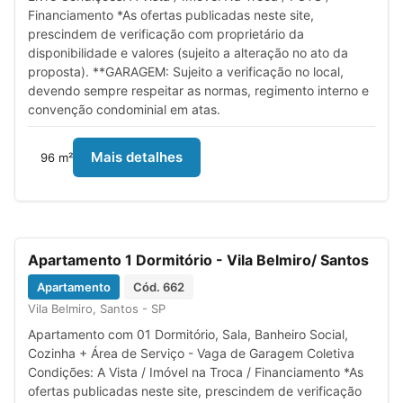
Financiamento *As ofertas publicadas neste site,
prescindem de verificação com proprietário da
disponibilidade e valores (sujeito a alteração no ato da
proposta). **GARAGEM: Sujeito a verificação no local,
devendo sempre respeitar as normas, regimento interno e
convenção condominial em atas.
Mais detalhes
96 m²
Previous
Next
Aceita
Apartamento 1 Dormitório - Vila Belmiro/ Santos
financiamento
R$
Apartamento
272.000,00
Cód. 662
Venda
Vila Belmiro, Santos - SP
IPTU
R$
30,00
Condomínio
R$
350,00
Apartamento com 01 Dormitório, Sala, Banheiro Social,
Cozinha + Área de Serviço - Vaga de Garagem Coletiva
Condições: A Vista / Imóvel na Troca / Financiamento *As
ofertas publicadas neste site, prescindem de verificação