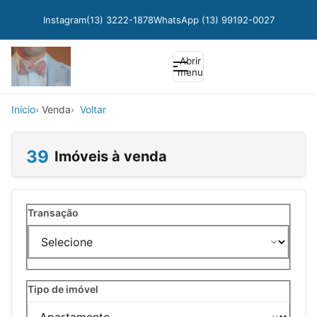
Instagram
(13) 3222-1878
WhatsApp (13) 99192-0027
Abrir
menu
Início
Venda
Voltar
39
Imóveis à venda
Transação
Tipo de imóvel