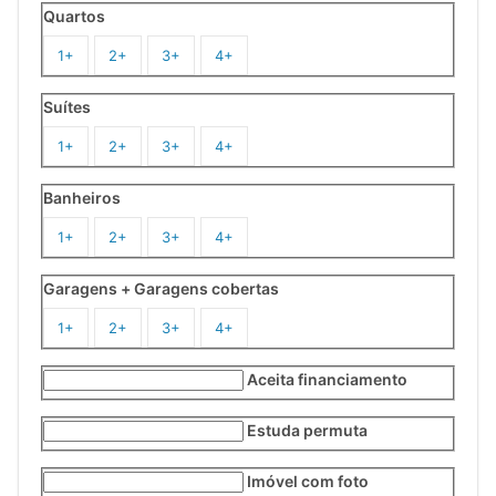
Quartos
1+
2+
3+
4+
Suítes
1+
2+
3+
4+
Banheiros
1+
2+
3+
4+
Garagens + Garagens cobertas
1+
2+
3+
4+
Aceita financiamento
Estuda permuta
Imóvel com foto