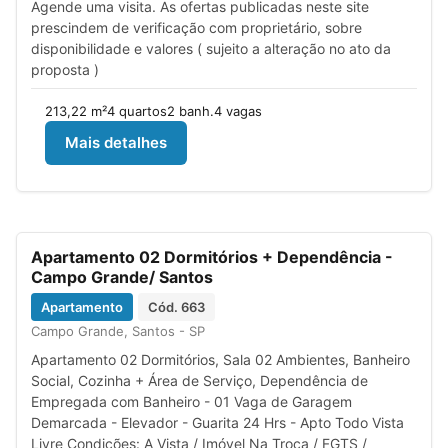
Agende uma visita. As ofertas publicadas neste site
prescindem de verificação com proprietário, sobre
disponibilidade e valores ( sujeito a alteração no ato da
proposta )
213,22 m²
4 quartos
2 banh.
4 vagas
Mais detalhes
Previous
Next
Aceita
Apartamento 02 Dormitórios + Dependência -
financiamento
Campo Grande/ Santos
R$
649.000,00
Venda
Apartamento
Cód. 663
IPTU
R$
239,00
Condomínio
R$
990,00
Campo Grande, Santos - SP
Apartamento 02 Dormitórios, Sala 02 Ambientes, Banheiro
Social, Cozinha + Área de Serviço, Dependência de
Empregada com Banheiro - 01 Vaga de Garagem
Demarcada - Elevador - Guarita 24 Hrs - Apto Todo Vista
Livre Condições: A Vista / Imóvel Na Troca / FGTS /