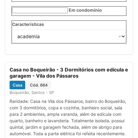
Em condomínio
Características
Previous
Next
Aceita
Casa no Boqueirão - 3 Dormitórios com edícula e
financiamento
garagem - Vila dos Pássaros
R$
1.800.000,00
Venda
Casa
Cód. 664
IPTU
R$
604,00
Boqueirão, Santos - SP
Raridade: Casa na Vila dos Pássaros, bairro do Boqueirão,
com 3 dormitórios, copa e cozinha, banheiro social, sala
para 2 ambientes, ampla varanda, além de edícula com
quarto, banheiro e lavanderia. Totalmente isolada, possui
quintal, jardim e garagem fechada, além de abrigo para
automóvel. Toda a parte elétrica foi refeita recentemente.