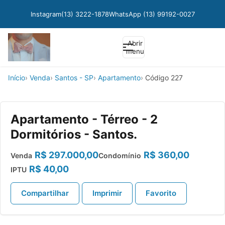
Instagram
(13) 3222-1878
WhatsApp (13) 99192-0027
Abrir
menu
Início
Venda
Santos - SP
Apartamento
Código 227
Apartamento - Térreo - 2
Dormitórios - Santos.
R$ 297.000,00
R$ 360,00
Venda
Condomínio
R$ 40,00
IPTU
Compartilhar
Imprimir
Favorito