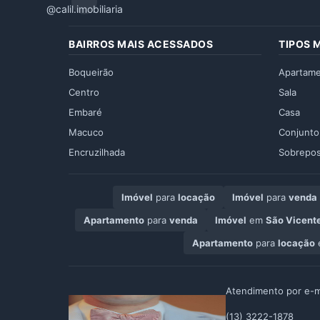
@calil.imobiliaria
BAIRROS MAIS ACESSADOS
TIPOS 
Boqueirão
Apartam
Centro
Sala
Embaré
Casa
Macuco
Conjunto
Encruzilhada
Sobrepos
Imóvel
para
locação
Imóvel
para
venda
Apartamento
para
venda
Imóvel
em
São Vicente
Apartamento
para
locação
Atendimento por e-m
(13) 3222-1878