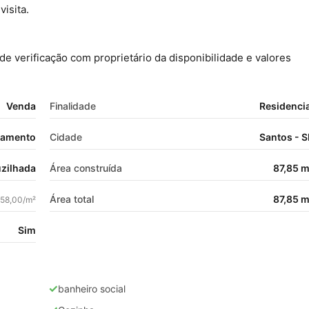
isita.
de verificação com proprietário da disponibilidade e valores
Venda
Finalidade
Residencia
tamento
Cidade
Santos - S
zilhada
Área construída
87,85 m
Área total
87,85 m
358,00/m²
Sim
✓
banheiro social