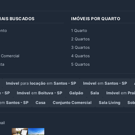
MAIS BUSCADOS
IMÓVEIS POR QUARTO
ento
1 Quarto
2 Quartos
3 Quartos
 Comercial
4 Quartos
ta
5 Quartos
Imóvel
para
locação
em
Santos - SP
Imóvel
em
Santos - SP
 - SP
Imóvel
em
Boituva - SP
Galpão
Sala
Imóvel
em
Pra
em
Santos - SP
Casa
Conjunto Comercial
Sala Living
Sob
ail