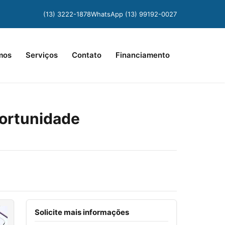
(13) 3222-1878
WhatsApp (13) 99192-0027
mos
Serviços
Contato
Financiamento
portunidade
Solicite mais informações