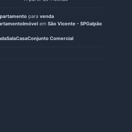
partamento
para
venda
artamento
Imóvel
em
São Vicente - SP
Galpão
ada
Sala
Casa
Conjunto Comercial