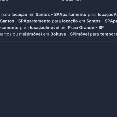
para
locação
em
Santos - SP
Apartamento
para
locação
A
Santos - SP
Apartamento
para
locação
em
Santos - SP
Ap
rtamento
para
locação
Imóvel
em
Praia Grande - SP
artos ou mais
Imóvel
em
Boituva - SP
Imóvel
para
tempor