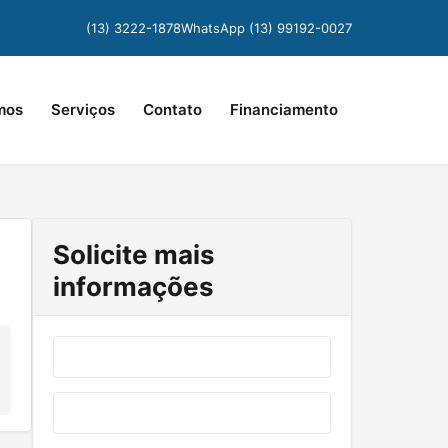
(13) 3222-1878
WhatsApp (13) 99192-0027
mos
Serviços
Contato
Financiamento
Solicite mais
informações