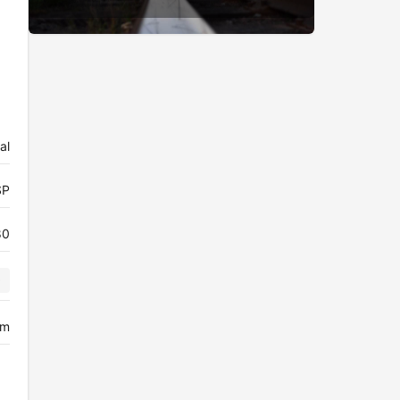
al
SP
80
²
im