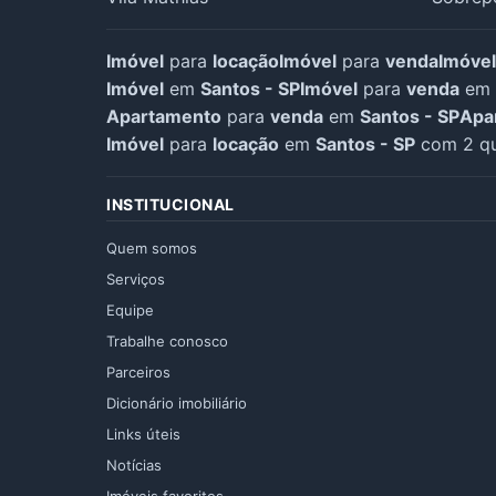
Imóvel
para
locação
Imóvel
para
venda
Imóvel
Imóvel
em
Santos - SP
Imóvel
para
venda
em
Apartamento
para
venda
em
Santos - SP
Apa
Imóvel
para
locação
em
Santos - SP
com 2 qu
INSTITUCIONAL
Quem somos
Serviços
Equipe
Trabalhe conosco
Parceiros
Dicionário imobiliário
Links úteis
Notícias
Imóveis favoritos