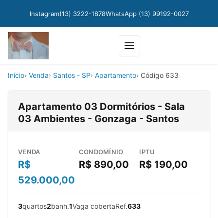
Instagram
(13) 3222-1878
WhatsApp (13) 99192-0027
Abrir menu
Início
Venda
Santos - SP
Apartamento
Código 633
Apartamento 03 Dormitórios - Sala
03 Ambientes - Gonzaga - Santos
VENDA
CONDOMÍNIO
IPTU
R$
R$ 890,00
R$ 190,00
529.000,00
3
quartos
2
banh.
1
Vaga coberta
Ref.
633