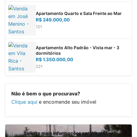
Apartamento Quarto e Sala Frente ao Mar
R$ 249.000,00
1
2
1
quarto
banh.
vaga
Apartamento Alto Padrão - Vista mar - 3
dormitórios
R$ 1.350.000,00
2
2
1
quartos
banh.
vaga
Não é bem o que procurava?
Clique aqui
e encomende seu imóvel
Solicite mais informações por WhatsApp