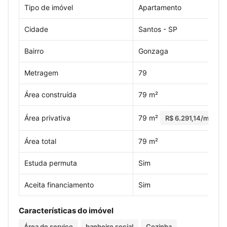
Tipo de imóvel
Apartamento
Cidade
Santos - SP
Bairro
Gonzaga
Metragem
79
Área construída
79 m²
Área privativa
79 m²
R$ 6.291,14/m²
Área total
79 m²
Estuda permuta
Sim
Aceita financiamento
Sim
Características do imóvel
Área de serviço
banheiro social
Cozinha