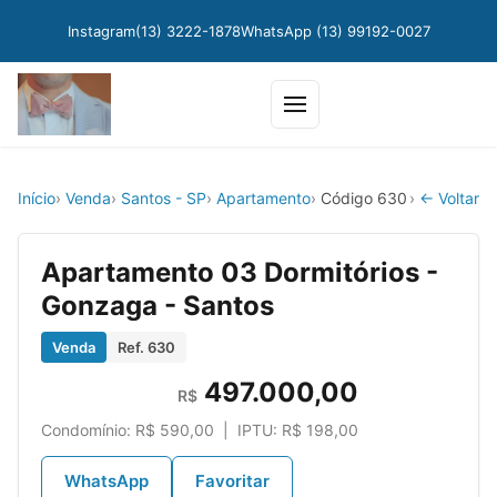
Instagram
(13) 3222-1878
WhatsApp (13) 99192-0027
Abrir
menu
Início
Venda
Santos - SP
Apartamento
Código 630
← Voltar
Apartamento 03 Dormitórios -
Gonzaga - Santos
Venda
Ref. 630
497.000,00
R$
Condomínio: R$ 590,00 | IPTU: R$ 198,00
WhatsApp
Favoritar