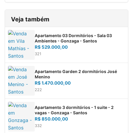
Veja também
Apartamento 03 Dormitórios - Sala 03
Ambientes - Gonzaga - Santos
R$ 529.000,00
3
2
1
quartos
banh.
vaga
Apartamento Garden 2 dormitórios José
Menino
R$ 1.470.000,00
2
2
2
quartos
banh.
vagas
Apartamento 3 dormitórios - 1 suite - 2
vagas - Gonzaga - Santos
R$ 850.000,00
3
3
2
quartos
banh.
vagas