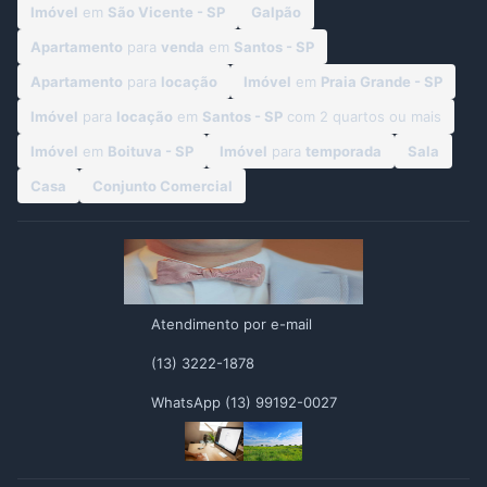
Imóvel
em
São Vicente - SP
Galpão
Apartamento
para
venda
em
Santos - SP
Apartamento
para
locação
Imóvel
em
Praia Grande - SP
Imóvel
para
locação
em
Santos - SP
com 2 quartos ou mais
Imóvel
em
Boituva - SP
Imóvel
para
temporada
Sala
Casa
Conjunto Comercial
Atendimento por e-mail
(13) 3222-1878
WhatsApp (13) 99192-0027