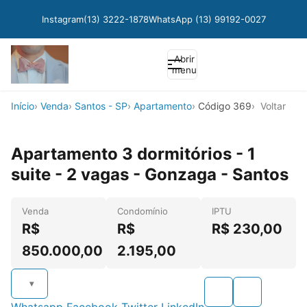
Instagram
(13) 3222-1878
WhatsApp (13) 99192-0027
Abrir
menu
Início
Venda
Santos - SP
Apartamento
Código 369
Voltar
Apartamento 3 dormitórios - 1
suite - 2 vagas - Gonzaga - Santos
Venda
Condomínio
IPTU
R$
R$
R$ 230,00
850.000,00
2.195,00
Whatsapp
Facebook
Twitter
LinkedIn