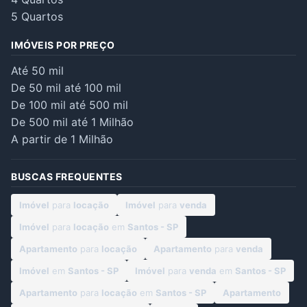
5 Quartos
IMÓVEIS POR PREÇO
Até 50 mil
De 50 mil até 100 mil
De 100 mil até 500 mil
De 500 mil até 1 Milhão
A partir de 1 Milhão
BUSCAS FREQUENTES
Imóvel
para
locação
Imóvel
para
venda
Imóvel
para
locação
em
Santos - SP
Apartamento
para
locação
Apartamento
para
venda
Imóvel
em
Santos - SP
Imóvel
para
venda
em
Santos - SP
Apartamento
para
locação
em
Santos - SP
Apartamento