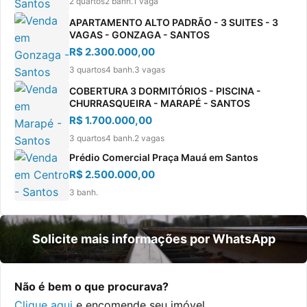
2 quartos
2 banh.
1 vaga
APARTAMENTO ALTO PADRÃO - 3 SUITES - 3
VAGAS - GONZAGA - SANTOS
R$ 2.300.000,00
3 quartos
4 banh.
3 vagas
COBERTURA 3 DORMITÓRIOS - PISCINA -
CHURRASQUEIRA - MARAPÉ - SANTOS
R$ 1.700.000,00
3 quartos
4 banh.
2 vagas
Prédio Comercial Praça Mauá em Santos
R$ 2.500.000,00
3 banh.
Solicite mais informações por WhatsApp
Não é bem o que procurava?
Clique aqui
e encomende seu imóvel