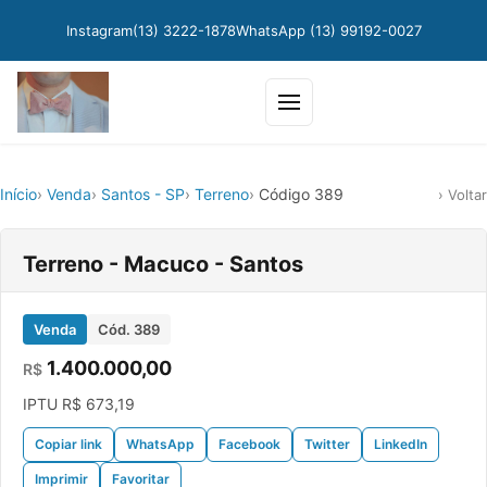
Instagram
(13) 3222-1878
WhatsApp (13) 99192-0027
Abrir menu
Início
Venda
Santos - SP
Terreno
Código 389
Voltar
Terreno - Macuco - Santos
Venda
Cód. 389
1.400.000,00
R$
IPTU
R$
673,19
Copiar link
WhatsApp
Facebook
Twitter
LinkedIn
Imprimir
Favoritar