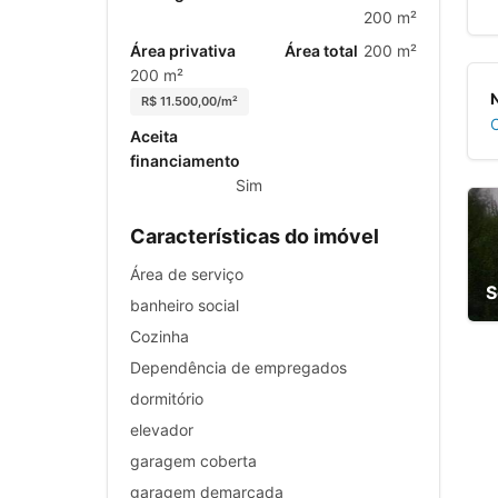
200 m²
Área privativa
Área total
200 m²
200 m²
R$ 11.500,00/m²
C
Aceita
financiamento
Sim
Características do imóvel
Área de serviço
S
banheiro social
Cozinha
Dependência de empregados
dormitório
elevador
garagem coberta
garagem demarcada