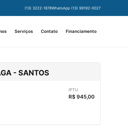
(13) 3222-1878
WhatsApp (13) 99192-0027
mos
Serviços
Contato
Financiamento
AGA - SANTOS
IPTU
R$
945,00