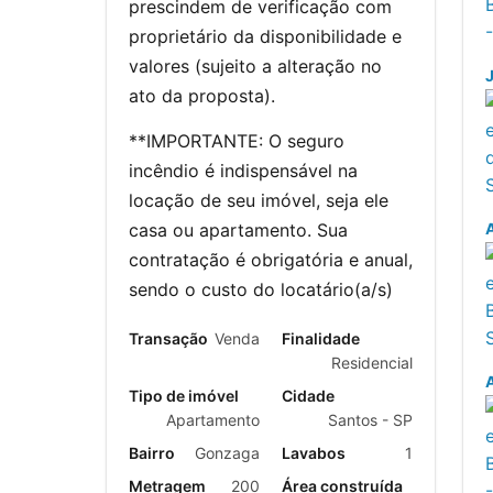
prescindem de verificação com
proprietário da disponibilidade e
valores (sujeito a alteração no
ato da proposta).
**IMPORTANTE: O seguro
incêndio é indispensável na
locação de seu imóvel, seja ele
casa ou apartamento. Sua
A
contratação é obrigatória e anual,
sendo o custo do locatário(a/s)
Transação
Venda
Finalidade
Residencial
A
Tipo de imóvel
Cidade
Apartamento
Santos - SP
Bairro
Gonzaga
Lavabos
1
Metragem
200
Área construída