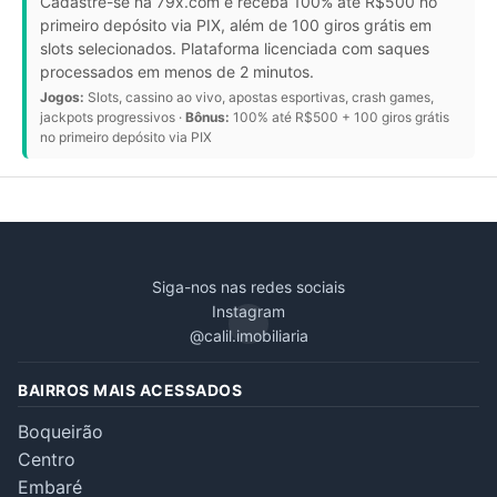
Cadastre-se na 79x.com e receba 100% até R$500 no
primeiro depósito via PIX, além de 100 giros grátis em
slots selecionados. Plataforma licenciada com saques
processados em menos de 2 minutos.
Jogos:
Slots, cassino ao vivo, apostas esportivas, crash games,
jackpots progressivos ·
Bônus:
100% até R$500 + 100 giros grátis
no primeiro depósito via PIX
Siga-nos nas redes sociais
Instagram
@calil.imobiliaria
BAIRROS MAIS ACESSADOS
Boqueirão
Centro
Embaré