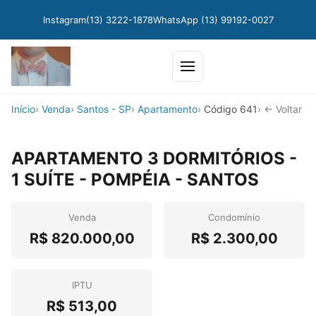
Instagram
(13) 3222-1878
WhatsApp (13) 99192-0027
Abrir menu
Início
Venda
Santos - SP
Apartamento
Código 641
←
Voltar
APARTAMENTO 3 DORMITÓRIOS -
1 SUÍTE - POMPÉIA - SANTOS
Venda
Condomínio
R$
820.000,00
R$
2.300,00
IPTU
R$
513,00