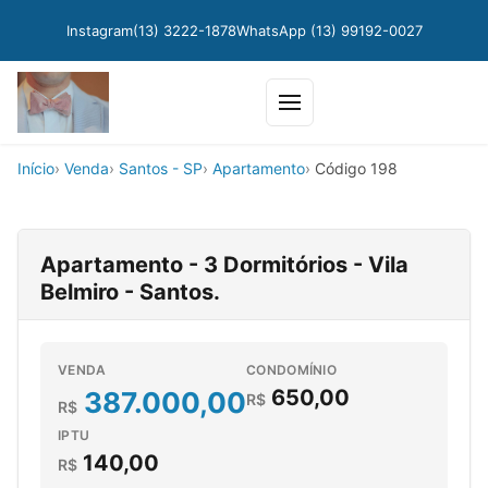
Instagram
(13) 3222-1878
WhatsApp (13) 99192-0027
Abrir
menu
Início
Venda
Santos - SP
Apartamento
Código 198
Apartamento - 3 Dormitórios - Vila
Belmiro - Santos.
VENDA
CONDOMÍNIO
650,00
387.000,00
R$
R$
IPTU
140,00
R$