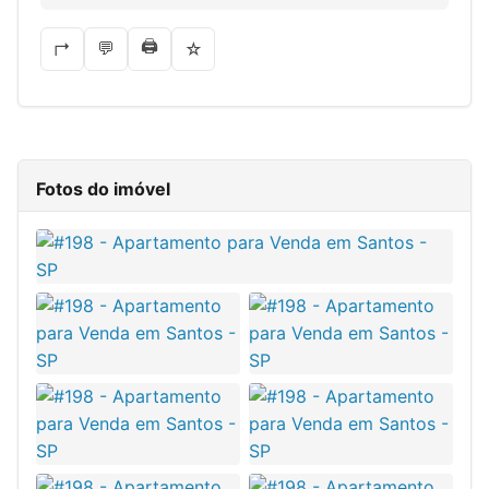
🖨
💬
↱
☆
Fotos do imóvel