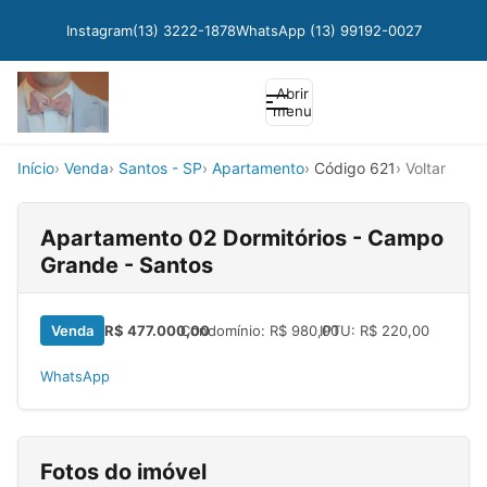
Instagram
(13) 3222-1878
WhatsApp (13) 99192-0027
Abrir
menu
Início
Venda
Santos - SP
Apartamento
Código 621
Voltar
Apartamento 02 Dormitórios - Campo
Grande - Santos
Venda
R$ 477.000,00
Condomínio: R$ 980,00
IPTU: R$ 220,00
WhatsApp
Fotos do imóvel