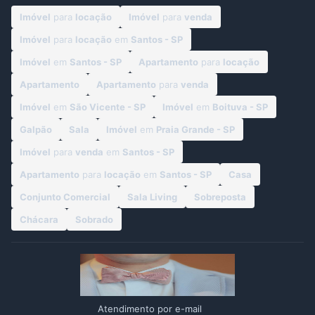
Imóvel
para
locação
Imóvel
para
venda
Imóvel
para
locação
em
Santos - SP
Imóvel
em
Santos - SP
Apartamento
para
locação
Apartamento
Apartamento
para
venda
Imóvel
em
São Vicente - SP
Imóvel
em
Boituva - SP
Galpão
Sala
Imóvel
em
Praia Grande - SP
Imóvel
para
venda
em
Santos - SP
Apartamento
para
locação
em
Santos - SP
Casa
Conjunto Comercial
Sala Living
Sobreposta
Chácara
Sobrado
Atendimento por e-mail