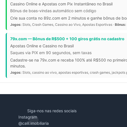
Cassino Online e Apostas com Pix Instantâneo no Brasil
Bônus de boas-vindas automático sem código
Crie sua conta no 89z.com em 2 minutos e ganhe bônus de bo
Jogos:
Slots, Crash Games, Cassino ao Vivo, Apostas Esportivas ·
Bônus:
79x.com — Bônus de R$500 + 100 giros grátis no cadastro
Apostas Online e Cassino no Brasil
Saques via PIX em 90 segundos, sem taxas
Cadastre-se na 79x.com e receba 100% até R$500 no primeiro 
minutos.
Jogos:
Slots, cassino ao vivo, apostas esportivas, crash games, jackpots 
Siga-nos nas redes sociais
Instagram
@calil.imobiliaria