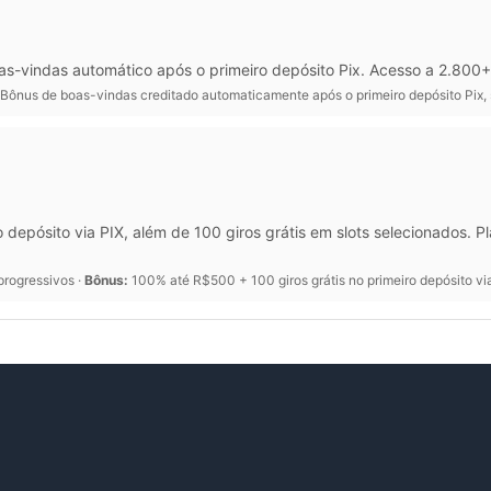
as-vindas automático após o primeiro depósito Pix. Acesso a 2.800
Bônus de boas-vindas creditado automaticamente após o primeiro depósito Pix,
depósito via PIX, além de 100 giros grátis em slots selecionados.
progressivos ·
Bônus:
100% até R$500 + 100 giros grátis no primeiro depósito vi