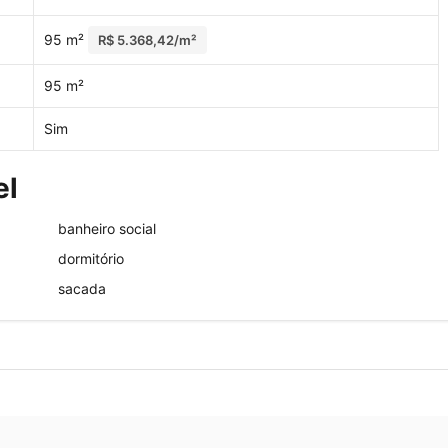
95 m²
R$ 5.368,42/m²
95 m²
Sim
el
banheiro social
dormitório
sacada