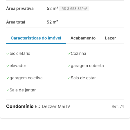
Área privativa
52 m²
R$ 3.653,85/m²
Área total
52 m²
Características do imóvel
Acabamento
Lazer
✓
bicicletário
✓
Cozinha
✓
elevador
✓
garagem coberta
✓
garagem coletiva
✓
Sala de estar
✓
Sala de jantar
Condomínio
ED Dezzer Mai IV
Ref. 74