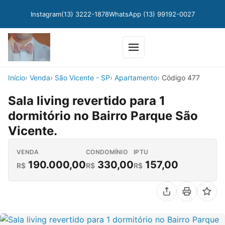
Instagram
(13) 3222-1878
WhatsApp (13) 99192-0027
Abrir menu
Início
Venda
São Vicente - SP
Apartamento
Código 477
Sala living revertido para 1
dormitório no Bairro Parque São
Vicente.
VENDA
CONDOMÍNIO
IPTU
190.000,00
330,00
157,00
R$
R$
R$