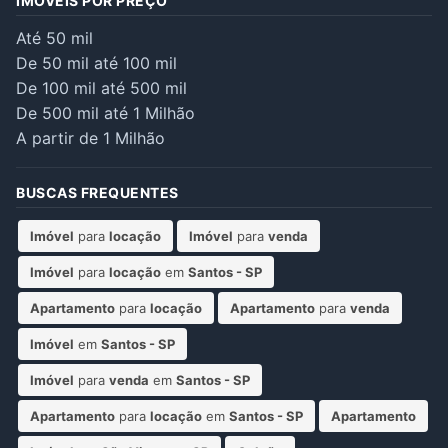
IMÓVEIS POR PREÇO
Até 50 mil
De 50 mil até 100 mil
De 100 mil até 500 mil
De 500 mil até 1 Milhão
A partir de 1 Milhão
BUSCAS FREQUENTES
Imóvel
para
locação
Imóvel
para
venda
Imóvel
para
locação
em
Santos - SP
Apartamento
para
locação
Apartamento
para
venda
Imóvel
em
Santos - SP
Imóvel
para
venda
em
Santos - SP
Apartamento
para
locação
em
Santos - SP
Apartamento