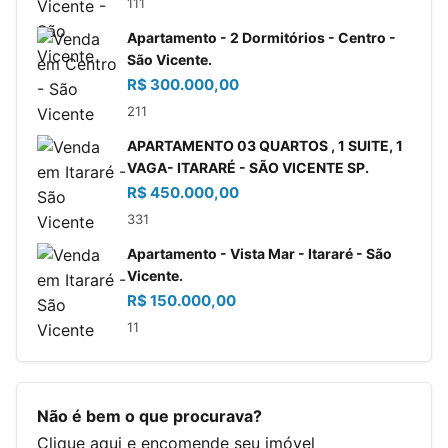
1
1
1
Apartamento - 2 Dormitórios - Centro -
São Vicente.
R$ 300.000,00
2
1
1
APARTAMENTO 03 QUARTOS , 1 SUITE, 1
VAGA- ITARARÉ - SÃO VICENTE SP.
R$ 450.000,00
3
3
1
Apartamento - Vista Mar - Itararé - São
Vicente.
R$ 150.000,00
1
1
Não é bem o que procurava?
Clique aqui
e encomende seu imóvel