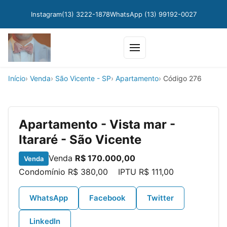
Instagram
(13) 3222-1878
WhatsApp (13) 99192-0027
Abrir
menu
Início
Venda
São Vicente - SP
Apartamento
Código 276
Apartamento - Vista mar -
Itararé - São Vicente
Venda
R$ 170.000,00
Venda
Condomínio
R$ 380,00
IPTU
R$ 111,00
WhatsApp
Facebook
Twitter
LinkedIn