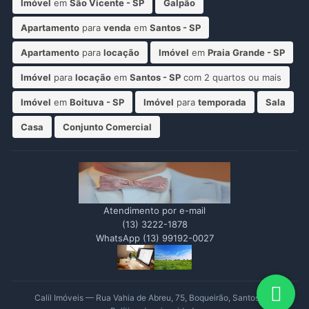
Imóvel
em
São Vicente - SP
Galpão
Apartamento
para
venda
em
Santos - SP
Apartamento
para
locação
Imóvel
em
Praia Grande - SP
Imóvel
para
locação
em
Santos - SP
com 2 quartos ou mais
Imóvel
em
Boituva - SP
Imóvel
para
temporada
Sala
Casa
Conjunto Comercial
Atendimento por e-mail
(13) 3222-1878
WhatsApp (13) 99192-0027

Calil Imóveis — Rua Vahia de Abreu, 75, Boqueirão, Santos, SP