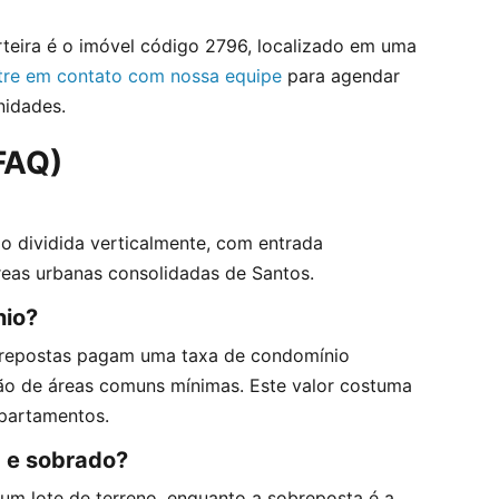
teira é o imóvel código 2796, localizado em uma
tre em contato com nossa equipe
para agendar
nidades.
FAQ)
 dividida verticalmente, com entrada
eas urbanas consolidadas de Santos.
nio?
brepostas pagam uma taxa de condomínio
ão de áreas comuns mínimas. Este valor costuma
apartamentos.
a e sobrado?
um lote de terreno, enquanto a sobreposta é a