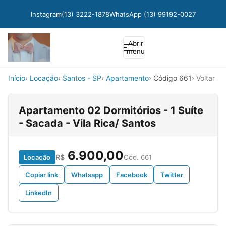
Instagram
(13) 3222-1878
WhatsApp (13) 99192-0027
Abrir
menu
Início
Locação
Santos - SP
Apartamento
Código 661
Voltar
Apartamento 02 Dormitórios - 1 Suíte
- Sacada - Vila Rica/ Santos
6.900,00
R$
Locação
Cód. 661
Copiar link
Whatsapp
Facebook
Twitter
LinkedIn