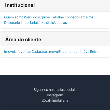
Institucional
Quem somos
Serviços
Equipe
Trabalhe conosco
Parceiros
Dicionário imobiliário
Links úteis
Notícias
Área do cliente
Imóveis favoritos
Cadastrar imóvel
Encomendar imóvel
Entrar
Siga-nos nas redes sociais
Instagram
@calil.imobiliaria