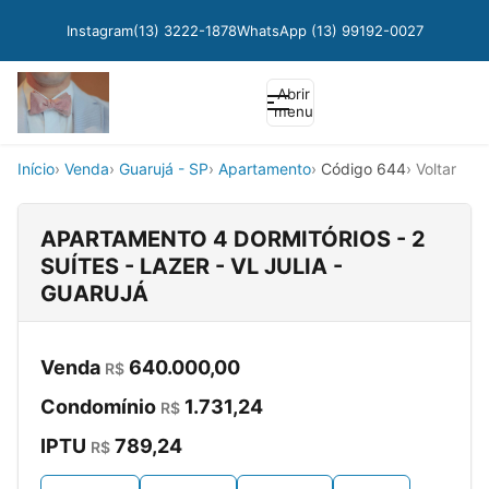
Instagram
(13) 3222-1878
WhatsApp (13) 99192-0027
Abrir
menu
Início
Venda
Guarujá - SP
Apartamento
Código 644
Voltar
APARTAMENTO 4 DORMITÓRIOS - 2
SUÍTES - LAZER - VL JULIA -
GUARUJÁ
Venda
640.000,00
R$
Condomínio
1.731,24
R$
IPTU
789,24
R$