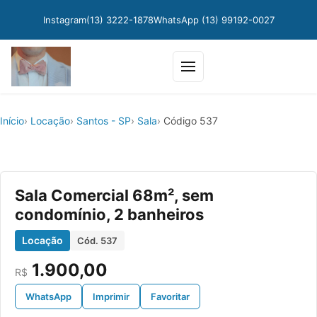
Instagram
(13) 3222-1878
WhatsApp (13) 99192-0027
Abrir menu
Início
Locação
Santos - SP
Sala
Código 537
Sala Comercial 68m², sem
condomínio, 2 banheiros
Locação
Cód. 537
1.900,00
R$
WhatsApp
Imprimir
Favoritar