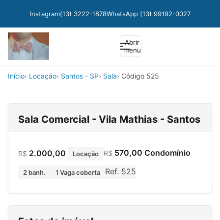
Instagram
(13) 3222-1878
WhatsApp (13) 99192-0027
Abrir
menu
Início
Locação
Santos - SP
Sala
Código 525
Sala Comercial - Vila Mathias - Santos
570,00 Condomínio
2.000,00
R$
R$
Locação
Ref. 525
2 banh.
1 Vaga coberta